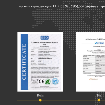
прошли сертификацию EU CE (№ 02515), выпущенная Серти
Rohs
Тув