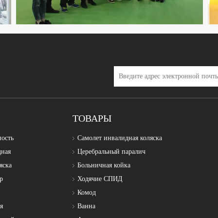
ТОВАРЫ
ность
Самолет инвалидная коляска
дная
Церебральный паралич
яска
Больничная койка
р
Ходячие СПИД
Комод
я
Ванна