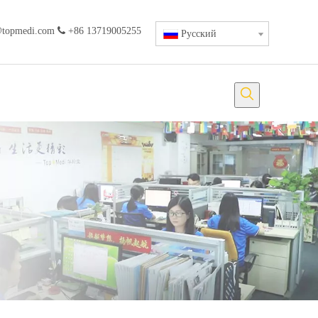
@topmedi.com

+86 13719005255
Pусский