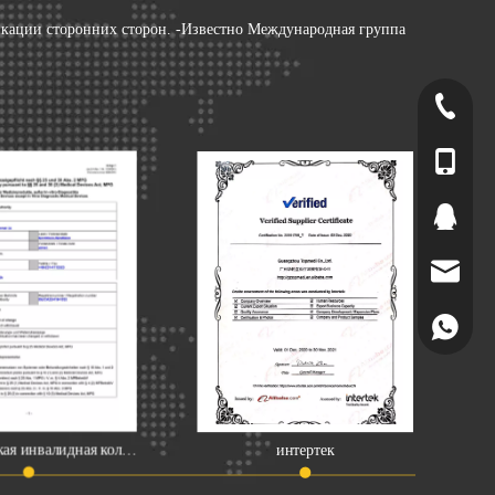
кации сторонних сторон. -Известно Международная группа
+86-20-2
+86-20-3
+86-137
2264186
Sales@to
+86-137
Электрическая инвалидная коляска
интертек