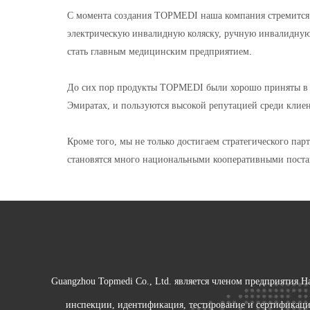
С момента создания TOPMEDI наша компания стремится
электрическую инвалидную коляску, ручную инвалидную 
стать главным медицинским предприятием.
До сих пор продукты TOPMEDI были хорошо приняты в 8
Эмиратах, и пользуются высокой репутацией среди клиен
Кроме того, мы не только достигаем стратегического п
становятся много национальными кооперативными постав
Guangzhou Topmedi Co., Ltd. является членом предприятия 
инспекции, идентификация, тестирование и сертификацио