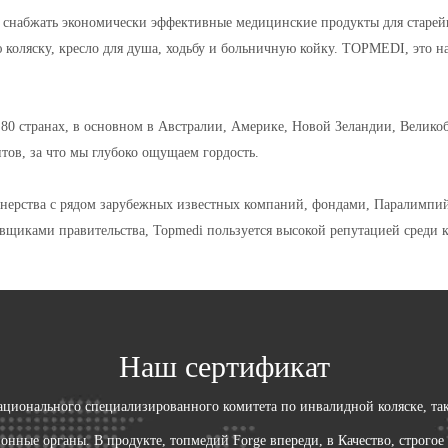
 снабжать экономически эффективные медицинские продукты для старе
коляску, кресло для душа, ходьбу и больничную койку. TOPMEDI, это н
0 странах, в основном в Австралии, Америке, Новой Зеландии, Велик
тов, за что мы глубоко ощущаем гордость.
артнерства с рядом зарубежных известных компаний, фондами, Паралимп
щиками правительства, Topmedi пользуется высокой репутацией среди кл
Наш сертификат
Национального специализированного комитета по инвалидной коляске, та
нные органы. В продукте, топмедий Forge впереди, в Качество, строгое