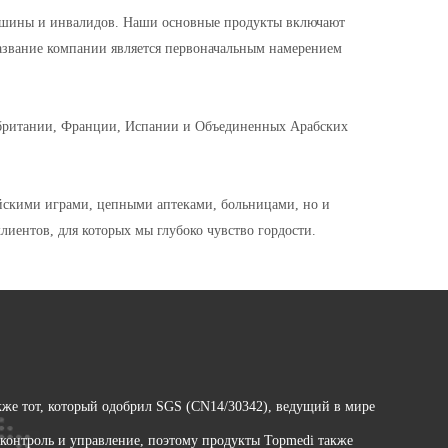
йшины и инвалидов. Наши основные продукты включают
азвание компании является первоначальным намерением
обритании, Франции, Испании и Объединенных Арабских
ийскими играми, цепными аптеками, больницами, но и
иентов, для которых мы глубоко чувство гордости.
кже тот, который одобрил SGS (CN14/30342), ведущий в мире
 контроль и управление, поэтому продукты Topmedi также