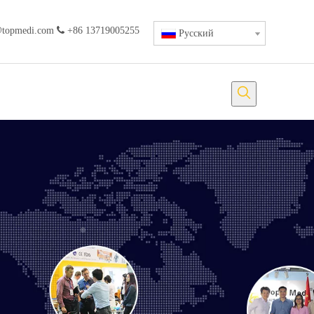
@topmedi.com

+86 13719005255
Pусский