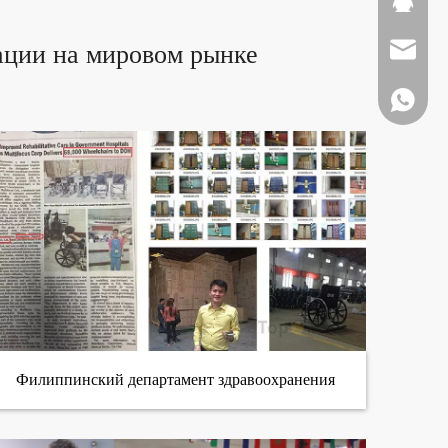
ации на мировом рынке
Sales@to
+86-137
Филиппинский департамент здравоохранения