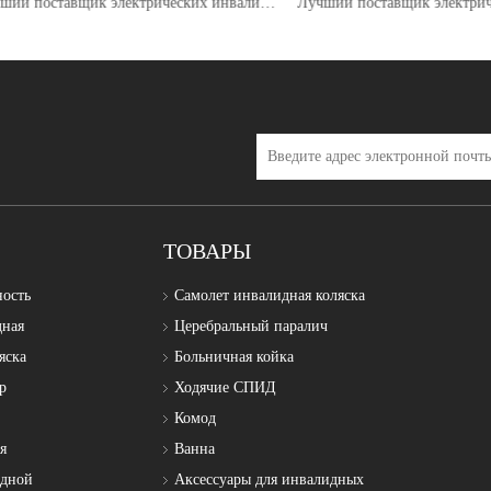
Лучший поставщик электрических инвалидных колясок Topmedi TEW110A (TLE)
ТОВАРЫ
ность
Самолет инвалидная коляска
дная
Церебральный паралич
яска
Больничная койка
р
Ходячие СПИД
Комод
я
Ванна
идной
Аксессуары для инвалидных