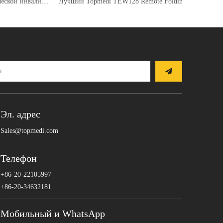
Лучший поставщик электрической инвалидной коляски Topmedi TM-EW-028
Лучший Topmedi TEW128 Remote Folding Molbi FactoryPrice-
Эл. адрес
Sales@topmedi.com
Телефон
+86-20-22105997
+86-20-34632181
Мобильный и WhatsApp