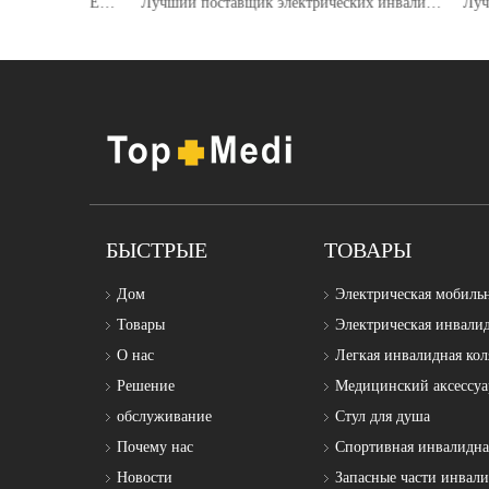
Китай TOPMEDI TEW119 STANDUP ЭЛЕКТРИЧЕСКИЕ производители инвалидных колясок
Лучший поставщик электрических инвалидных колясок с откидной спинкой Topmedi TEW121LF1(afabM)
БЫСТРЫЕ
ТОВАРЫ
Дом
Электрическая мобиль
Товары
Электрическая инвали
О нас
Легкая инвалидная кол
Решение
Медицинский аксессуа
обслуживание
Стул для душа
Почему нас
Спортивная инвалидна
Новости
Запасные части инвал