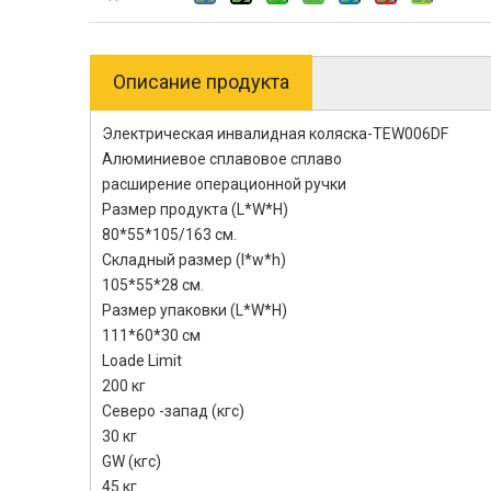
Описание продукта
Электрическая инвалидная коляска-TEW006DF
Алюминиевое сплавовое сплаво
расширение операционной ручки
Размер продукта (L*W*H)
80*55*105/163 см.
Складный размер (l*w*h)
105*55*28 см.
Размер упаковки (L*W*H)
111*60*30 см
Loade Limit
200 кг
Северо -запад (кгс)
30 кг
GW (кгс)
45 кг