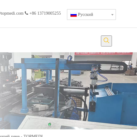
@topmedi.com

+86 13719005255
Pусский
рошей цене - TOPMEDI