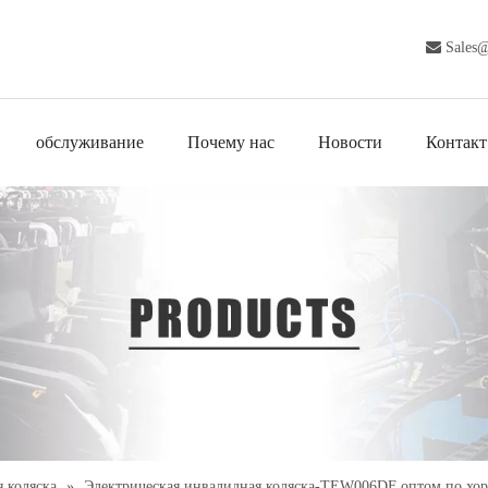

Sales
обслуживание
Почему нас
Новости
Контакт
 коляска
»
Электрическая инвалидная коляска-TEW006DF оптом по хо