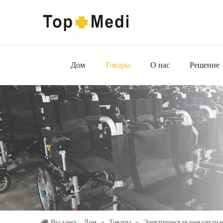
Дом
Товары
О нас
Решение
Вы здесь:
Дом
»
Товары
»
Электрическая инвалидная