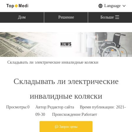
Language
Дом
Решение
Больше
Вы здесь:
Дом
»
Новости
»
Отраслевые новости
»
Складывать ли электрические инвалидные коляски
Складывать ли электрические
инвалидные коляски
Просмотры:
0
Автор:Pедактор сайта Время публикации: 2021-
09-30 Происхождение:
Работает
Запрос цены