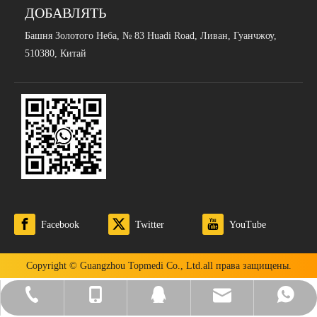
ДОБАВЛЯТЬ
Башня Золотого Неба, № 83 Huadi Road, Ливан, Гуанчжоу,
510380, Китай
Facebook
Twitter
YouTube
Copyright © Guangzhou Topmedi Co., Ltd.all права защищены.
Sales@topmedi.com
+86-13719005255
+86-13719005255
+86-20-22105997
2264186188