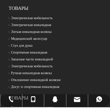
ТОВАРЫ
Электрическая мобильность
Электрическая инвалидная
Легкая инвалидная коляска
Медицинский аксессуар
Стул для душа
Спортивная инвалидная
Запасные части инвалидной
Электрическая мобильность
Ручная инвалидная коляска
Отклонение инвалидной коляски
Досуг и спортивная инвалидная
ТОВАРЫ
Sales@topmedi.com
+86-13719005255
+86-13719005255
+86-20-22105997
2264186188
Самолет инвалидная коляска