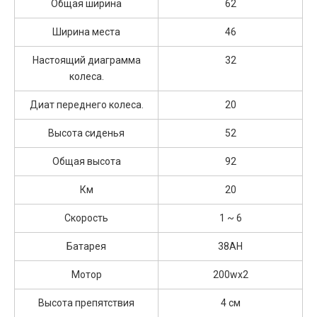
Общая ширина
62
Ширина места
46
Настоящий диаграмма
32
колеса.
Диат переднего колеса.
20
Высота сиденья
52
Общая высота
92
Км
20
Скорость
1 ~ 6
Батарея
38AH
Мотор
200wx2
Высота препятствия
4 см