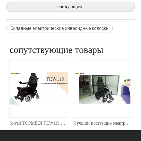
следующий:
Складные электрические инвалидные коляски
сопутствующие товары
ки Topmedi TM-EW-028
Китай TOPMEDI TEW119 STANDUP ЭЛЕКТРИЧЕСКИЕ производители инвалидных колясок
Лучший поставщик электрических инвалидных колясок с откидной спинкой Topmedi TEW121LF1(afabM)