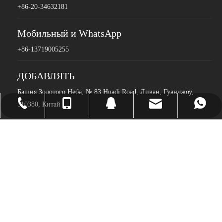
+86-20-34632181
Мобильный и WhatsApp
+86-13719005255
ДОБАВЛЯТЬ
Башня Золотого Неба, № 83 Huadi Road, Ливан, Гуанчжоу,
510380, Китай
Sales@topmedi.com
+86-13719005255
+86-13719005255
+86-20-22105997
2264186188
+86-20-34632181