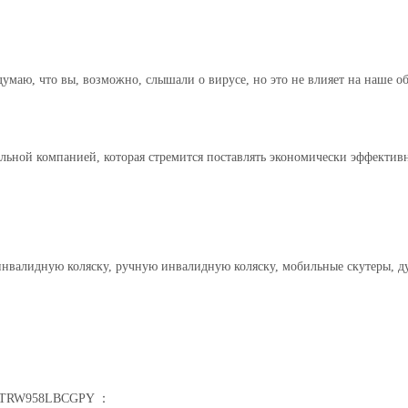
Я думаю, что вы, возможно, слышали о вирусе, но это не влияет на наше
нальной компанией, которая стремится поставлять экономически эффекти
нвалидную коляску, ручную инвалидную коляску, мобильные скутеры, ду
轮椅 TRW958LBCGPY ：