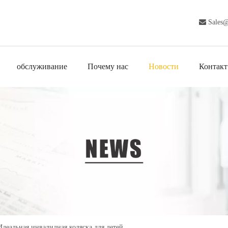

Sales
обслуживание
Почему нас
Новости
Контакт
Идеальная инвалидная коляска для детей