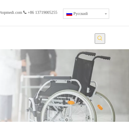
@topmedi.com

+86 13719005255
Pусский