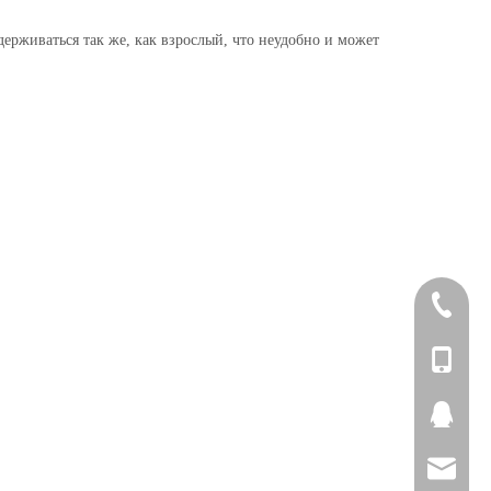
ддерживаться так же, как взрослый, что неудобно и может
+86-20-2
+86-20-3
+86-137
2264186
Sales@to