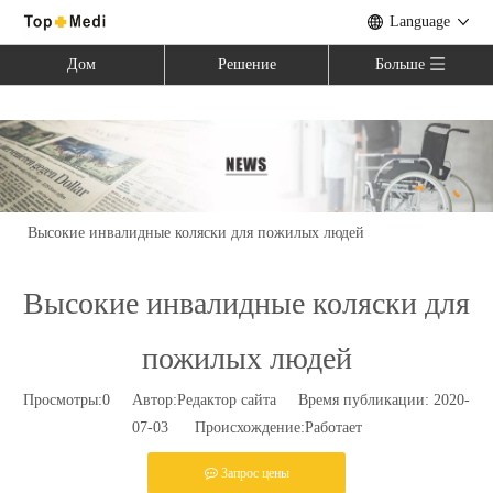
Language
Дом
Решение
Больше
Вы здесь:
Дом
»
Новости
»
Отраслевые новости
»
Высокие инвалидные коляски для пожилых людей
Высокие инвалидные коляски для
пожилых людей
Просмотры:
0
Автор:Pедактор сайта Время публикации: 2020-
07-03 Происхождение:
Работает
Запрос цены