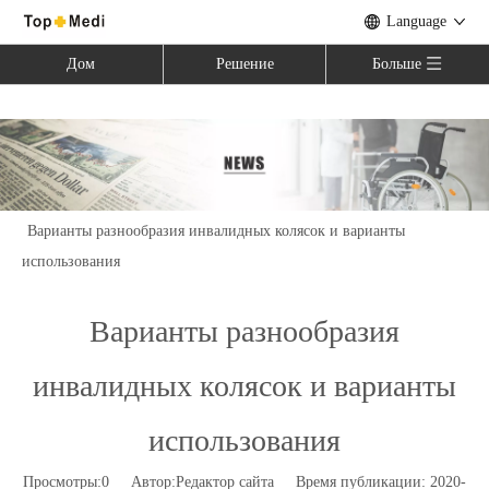
Language
Дом
Решение
Больше
Вы здесь:
Дом
»
Новости
»
Отраслевые новости
»
Варианты разнообразия инвалидных колясок и варианты
использования
Варианты разнообразия
инвалидных колясок и варианты
использования
Просмотры:
0
Автор:Pедактор сайта Время публикации: 2020-